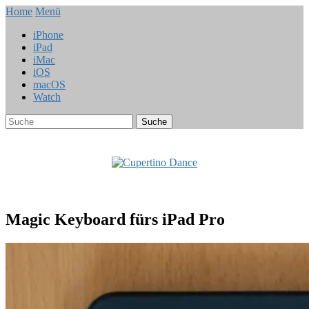
Home
Menü
iPhone
iPad
iMac
iOS
macOS
Watch
Magic Keyboard fürs iPad Pro