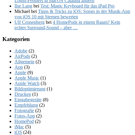
Login-Fensters in macOS Catalina ändern
Ilse Lang
bei
Test: Magic Keyboard für das iPad Pro
Michael
bei
Tipps & Tricks zu iOS: Songs in der Musik-App
von iOS 10 mit Sternen bewerten
Ulf Cronenberg
bei
4 HomePods in einem Raum? Kein
echter Surround-Sound – aber …
Kategorien
Adobe
(2)
AirPods
(2)
Allgemein
(2)
App
(3)
Apple
(9)
Apple Music
(1)
Apple Watch
(3)
Bildoptimierung
(1)
Drucken
(1)
Eingabegeräte
(8)
Empfehlung
(2)
Fotografie
(2)
Fotos-App
(2)
HomePod
(2)
iMac
(5)
iOS
(24)