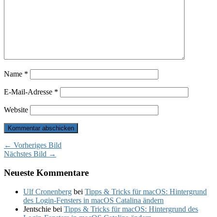
Name
*
E-Mail-Adresse
*
Website
← Vorheriges Bild
Nächstes Bild →
Neueste Kommentare
Ulf Cronenberg
bei
Tipps & Tricks für macOS: Hintergrund
des Login-Fensters in macOS Catalina ändern
Jentschie
bei
Tipps & Tricks für macOS: Hintergrund des