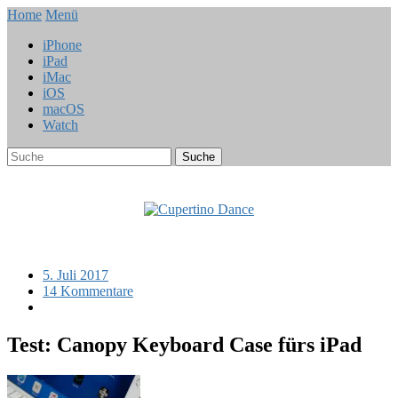
Home
Menü
iPhone
iPad
iMac
iOS
macOS
Watch
5. Juli 2017
14 Kommentare
Test: Canopy Keyboard Case fürs iPad