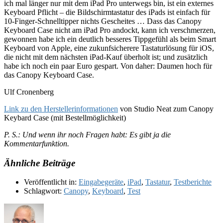
ich mal länger nur mit dem iPad Pro unterwegs bin, ist ein externes
Keyboard Pflicht – die Bildschirmtastatur des iPads ist einfach für
10-Finger-Schnelltipper nichts Gescheites … Dass das Canopy
Keyboard Case nicht am iPad Pro andockt, kann ich verschmerzen,
gewonnen habe ich ein deutlich besseres Tippgefühl als beim Smart
Keyboard von Apple, eine zukunfsicherere Tastaturlösung für iOS,
die nicht mit dem nächsten iPad-Kauf überholt ist; und zusätzlich
habe ich noch ein paar Euro gespart. Von daher: Daumen hoch für
das Canopy Keyboard Case.
Ulf Cronenberg
Link zu den Herstellerinformationen
von Studio Neat zum Canopy
Keybard Case (mit Bestellmöglichkeit)
P. S.: Und wenn ihr noch Fragen habt: Es gibt ja die
Kommentarfunktion.
Ähnliche Beiträge
Veröffentlicht in:
Eingabegeräte
,
iPad
,
Tastatur
,
Testberichte
Schlagwort:
Canopy
,
Keyboard
,
Test