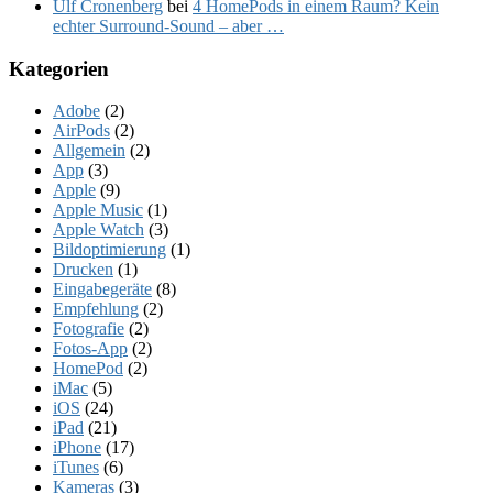
Ulf Cronenberg
bei
4 HomePods in einem Raum? Kein
echter Surround-Sound – aber …
Kategorien
Adobe
(2)
AirPods
(2)
Allgemein
(2)
App
(3)
Apple
(9)
Apple Music
(1)
Apple Watch
(3)
Bildoptimierung
(1)
Drucken
(1)
Eingabegeräte
(8)
Empfehlung
(2)
Fotografie
(2)
Fotos-App
(2)
HomePod
(2)
iMac
(5)
iOS
(24)
iPad
(21)
iPhone
(17)
iTunes
(6)
Kameras
(3)