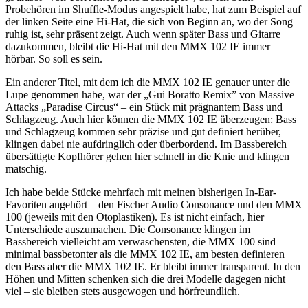
Probehören im Shuffle-Modus angespielt habe, hat zum Beispiel auf
der linken Seite eine Hi-Hat, die sich von Beginn an, wo der Song
ruhig ist, sehr präsent zeigt. Auch wenn später Bass und Gitarre
dazukommen, bleibt die Hi-Hat mit den MMX 102 IE immer
hörbar. So soll es sein.
Ein anderer Titel, mit dem ich die MMX 102 IE genauer unter die
Lupe genommen habe, war der „Gui Boratto Remix” von Massive
Attacks „Paradise Circus“ – ein Stück mit prägnantem Bass und
Schlagzeug. Auch hier können die MMX 102 IE überzeugen: Bass
und Schlagzeug kommen sehr präzise und gut definiert herüber,
klingen dabei nie aufdringlich oder überbordend. Im Bassbereich
übersättigte Kopfhörer gehen hier schnell in die Knie und klingen
matschig.
Ich habe beide Stücke mehrfach mit meinen bisherigen In-Ear-
Favoriten angehört – den Fischer Audio Consonance und den MMX
100 (jeweils mit den Otoplastiken). Es ist nicht einfach, hier
Unterschiede auszumachen. Die Consonance klingen im
Bassbereich vielleicht am verwaschensten, die MMX 100 sind
minimal bassbetonter als die MMX 102 IE, am besten definieren
den Bass aber die MMX 102 IE. Er bleibt immer transparent. In den
Höhen und Mitten schenken sich die drei Modelle dagegen nicht
viel – sie bleiben stets ausgewogen und hörfreundlich.