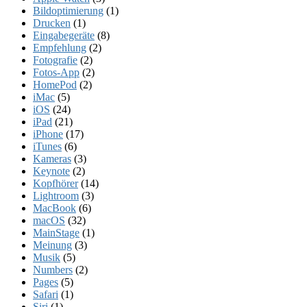
Bildoptimierung
(1)
Drucken
(1)
Eingabegeräte
(8)
Empfehlung
(2)
Fotografie
(2)
Fotos-App
(2)
HomePod
(2)
iMac
(5)
iOS
(24)
iPad
(21)
iPhone
(17)
iTunes
(6)
Kameras
(3)
Keynote
(2)
Kopfhörer
(14)
Lightroom
(3)
MacBook
(6)
macOS
(32)
MainStage
(1)
Meinung
(3)
Musik
(5)
Numbers
(2)
Pages
(5)
Safari
(1)
Siri
(1)