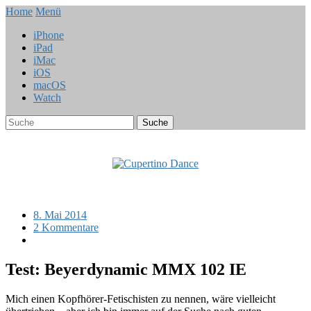
Home
Menü
iPhone
iPad
iMac
iOS
macOS
Watch
8. Mai 2014
2 Kommentare
Test: Beyerdynamic MMX 102 IE
Mich einen Kopfhörer-Fetischisten zu nennen, wäre vielleicht