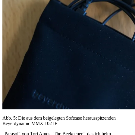
Abb. 5: Die aus dem beigelegten Softcase herausspitzenden
Beyerdynamic MMX 102 IE
„Parasol“ von Tori Amos „The Beekeeper“, das ich beim