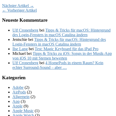
Nächster Artikel →
← Vorheriger Artikel
Neueste Kommentare
Ulf Cronenberg
bei
Tipps & Tricks für macOS: Hintergrund
des Login-Fensters in macOS Catalina ändern
Jentschie
bei
Tipps & Tricks für macOS: Hintergrund des
Login-Fensters in macOS Catalina ändern
Ilse Lang
bei
Test: Magic Keyboard für das iPad Pro
Michael
bei
Tipps & Tricks zu iOS: Songs in der Musik-App
von iOS 10 mit Sternen bewerten
Ulf Cronenberg
bei
4 HomePods in einem Raum? Kein
echter Surround-Sound – aber …
Kategorien
Adobe
(2)
AirPods
(2)
Allgemein
(2)
App
(3)
Apple
(9)
Apple Music
(1)
Apple Watch
(3)