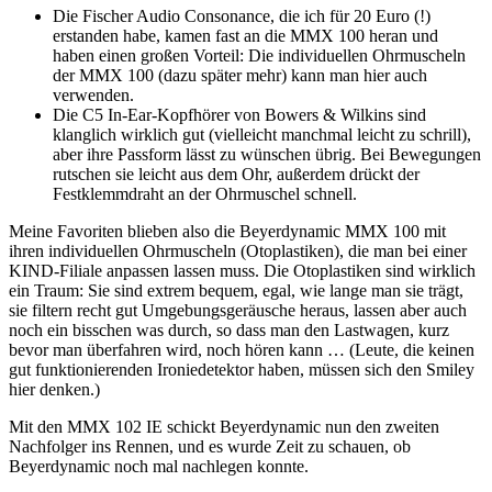
Die Fischer Audio Consonance, die ich für 20 Euro (!)
erstanden habe, kamen fast an die MMX 100 heran und
haben einen großen Vorteil: Die individuellen Ohrmuscheln
der MMX 100 (dazu später mehr) kann man hier auch
verwenden.
Die C5 In-Ear-Kopfhörer von Bowers & Wilkins sind
klanglich wirklich gut (vielleicht manchmal leicht zu schrill),
aber ihre Passform lässt zu wünschen übrig. Bei Bewegungen
rutschen sie leicht aus dem Ohr, außerdem drückt der
Festklemmdraht an der Ohrmuschel schnell.
Meine Favoriten blieben also die Beyerdynamic MMX 100 mit
ihren individuellen Ohrmuscheln (Otoplastiken), die man bei einer
KIND-Filiale anpassen lassen muss. Die Otoplastiken sind wirklich
ein Traum: Sie sind extrem bequem, egal, wie lange man sie trägt,
sie filtern recht gut Umgebungsgeräusche heraus, lassen aber auch
noch ein bisschen was durch, so dass man den Lastwagen, kurz
bevor man überfahren wird, noch hören kann … (Leute, die keinen
gut funktionierenden Ironiedetektor haben, müssen sich den Smiley
hier denken.)
Mit den MMX 102 IE schickt Beyerdynamic nun den zweiten
Nachfolger ins Rennen, und es wurde Zeit zu schauen, ob
Beyerdynamic noch mal nachlegen konnte.