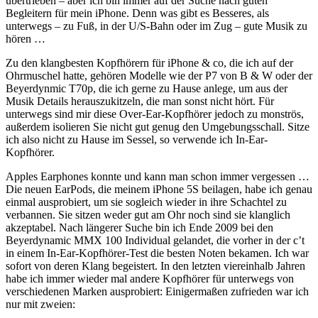
übertrieben – aber ich bin immer auf der Suche nach guten
Begleitern für mein iPhone. Denn was gibt es Besseres, als
unterwegs – zu Fuß, in der U/S-Bahn oder im Zug – gute Musik zu
hören …
Zu den klangbesten Kopfhörern für iPhone & co, die ich auf der
Ohrmuschel hatte, gehören Modelle wie der P7 von B & W oder der
Beyerdynmic T70p, die ich gerne zu Hause anlege, um aus der
Musik Details herauszukitzeln, die man sonst nicht hört. Für
unterwegs sind mir diese Over-Ear-Kopfhörer jedoch zu monströs,
außerdem isolieren Sie nicht gut genug den Umgebungsschall. Sitze
ich also nicht zu Hause im Sessel, so verwende ich In-Ear-
Kopfhörer.
Apples Earphones konnte und kann man schon immer vergessen …
Die neuen EarPods, die meinem iPhone 5S beilagen, habe ich genau
einmal ausprobiert, um sie sogleich wieder in ihre Schachtel zu
verbannen. Sie sitzen weder gut am Ohr noch sind sie klanglich
akzeptabel. Nach längerer Suche bin ich Ende 2009 bei den
Beyerdynamic MMX 100 Individual gelandet, die vorher in der c’t
in einem In-Ear-Kopfhörer-Test die besten Noten bekamen. Ich war
sofort von deren Klang begeistert. In den letzten viereinhalb Jahren
habe ich immer wieder mal andere Kopfhörer für unterwegs von
verschiedenen Marken ausprobiert: Einigermaßen zufrieden war ich
nur mit zweien: