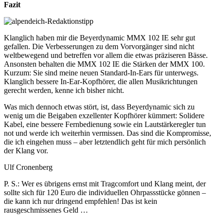
Fazit
Klanglich haben mir die Beyerdynamic MMX 102 IE sehr gut
gefallen. Die Verbesserungen zu dem Vorvorgänger sind nicht
weltbewegend und betreffen vor allem die etwas präziseren Bässe.
Ansonsten behalten die MMX 102 IE die Stärken der MMX 100.
Kurzum: Sie sind meine neuen Standard-In-Ears für unterwegs.
Klanglich bessere In-Ear-Kopfhörer, die allen Musikrichtungen
gerecht werden, kenne ich bisher nicht.
Was mich dennoch etwas stört, ist, dass Beyerdynamic sich zu
wenig um die Beigaben exzellenter Kopfhörer kümmert: Solidere
Kabel, eine bessere Fernbedienung sowie ein Lautstärkeregler tun
not und werde ich weiterhin vermissen. Das sind die Kompromisse,
die ich eingehen muss – aber letztendlich geht für mich persönlich
der Klang vor.
Ulf Cronenberg
P. S.: Wer es übrigens ernst mit Tragcomfort und Klang meint, der
sollte sich für 120 Euro die individuellen Ohrpassstücke gönnen –
die kann ich nur dringend empfehlen! Das ist kein
rausgeschmissenes Geld …