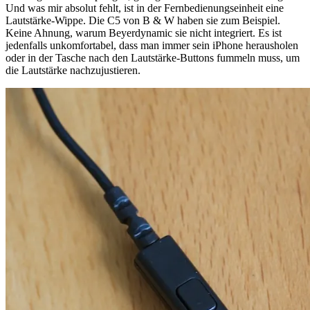
Und was mir absolut fehlt, ist in der Fernbedienungseinheit eine
Lautstärke-Wippe. Die C5 von B & W haben sie zum Beispiel.
Keine Ahnung, warum Beyerdynamic sie nicht integriert. Es ist
jedenfalls unkomfortabel, dass man immer sein iPhone herausholen
oder in der Tasche nach den Lautstärke-Buttons fummeln muss, um
die Lautstärke nachzujustieren.