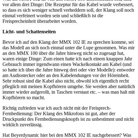
vor allem drei Dinge: Die Rezeptur für das Kabel wurde verbessert,
so dass es sich weniger schnell verheddern soll, der Klang soll noch
einmal verfeinert worden sein und schließlich ist die
Freisprecheinheit überarbeitet worden.
Licht- und Schattenseiten
Bevor ich auf den Klang der MMX 102 IE zu sprechen komme, sei
das Modell an sich noch einmal unter die Lupe genommen. Was mir
an den MMX 100 über die Jahre hinweg nicht so zugesagt hat,
waren einige Dinge: Zum einen hatte ich nach einem knappen Jahr
Gebrauch immer irgendwann einen Wackelkontakt am Kabel (und
so hatte ich über die Jahre hinweg drei oder vier Modelle): entweder
am Audiostecker oder an den Kabelendungen vor der Höreinheit.
Sehr robust sind die Kabel also nicht, obwohl ich eigentlich recht
pfleglich mit meinen Kopfhörern umgehe. Sie werden aber natürlich
immer wieder aufgerollt, in Taschen verstaut etc. – was man halt mit
Kopfhörern so macht.
Richtig zufrieden war ich auch nicht mit der Freisprech-
Fernbedienung: Der Klang des Mikrofons ist gut, aber der
Druckpunkt des Fernbedienungsknopfs ist zu unbestimmt und nicht
wirklich zuverlässig.
Hat Beyerdynamic hier bei den MMX 102 IE nachgebessert? Was